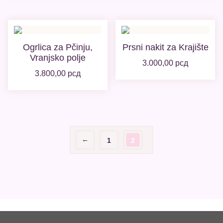
Ogrlica za Pčinju,
Prsni nakit za Krajište
Vranjsko polje
3.000,00
рсд
3.800,00
рсд
←
1
2