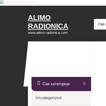
Скочи
на
садржај
ALIMO
RADIONICA
www.alimo-radionica.com
Све категорије
Uncategorized