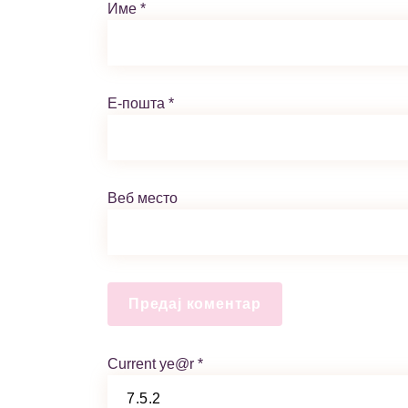
Име
*
Е-пошта
*
Веб место
Current ye@r
*