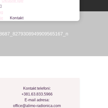
Ukrasne igle
og
je
Kontakt
8687_8279308949909565167_n
Kontakt telefoni:
9909565167_n
+381.63.833.5966
E-mail adresa:
office@alimo-radionica.com