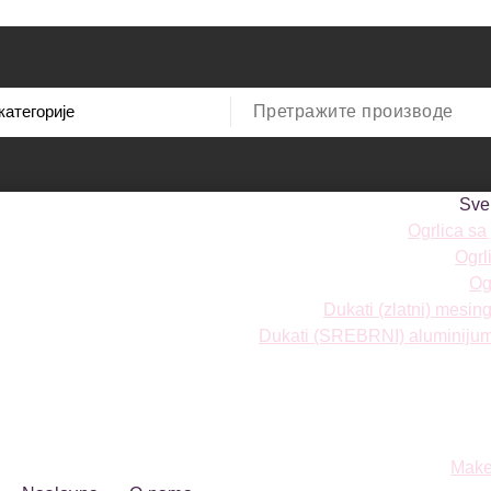
Sve
Ogrlica sa
Ogrl
Ogr
Dukati (zlatni) mesi
Dukati (SREBRNI) aluminiju
Make