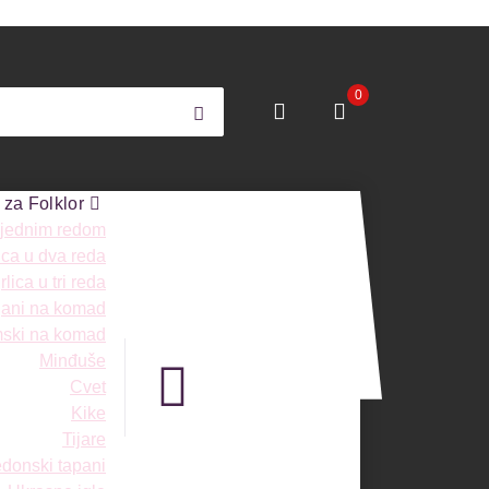
0
 za Folklor
 jednim redom
ica u dva reda
lica u tri reda
ngani na komad
mski na komad
Minđuše
Cvet
Kike
Tijare
donski tapani