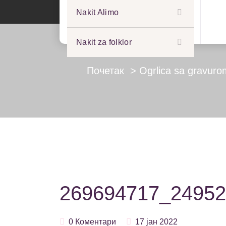
Nakit Alimo
Nakit za folklor
Почетак
>
Ogrlica sa gravuro
269694717_24952
0 Коментари
17 јан 2022