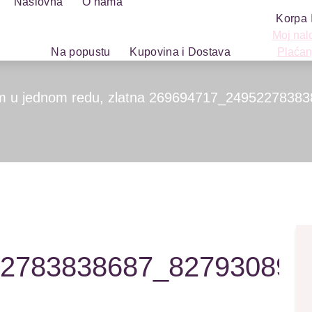
Naslovna
O nama
Korpa
Moj nal
Na popustu
Kupovina i Dostava
Plaćan
m u jednom redu, zlatna
269694717_24952278383
2783838687_827930894