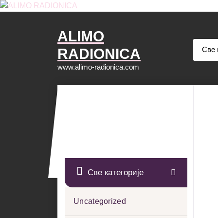
Скочи
на
садржај
ALIMO
RADIONICA
www.alimo-radionica.com
Све категорије
Uncategorized