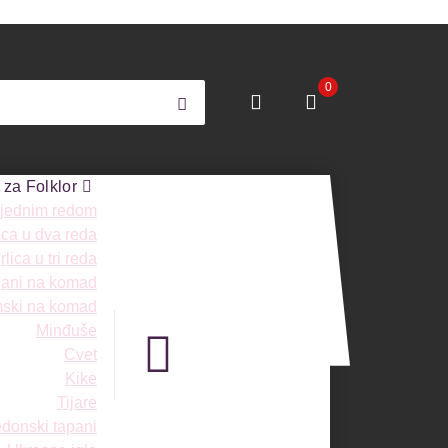
0
 za Folklor
 jednim redom
ica u dva reda
lica u tri reda
ngani na komad
mski na komad
Minđuše
Cvet
Kike
Tijare
donski tapani