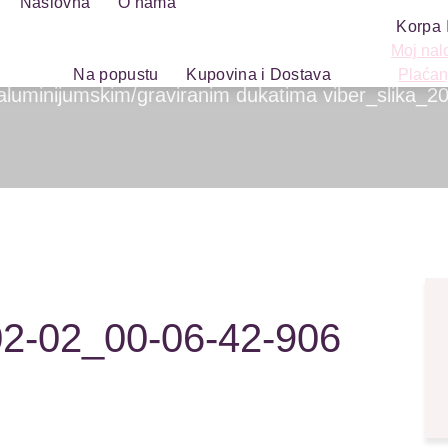
Naslovna
O nama
Korpa
Moj nal
Na popustu
Kupovina i Dostava
Plaćan
aluminijumskim/graviranim dukatima
viber_slika_
02-02_00-06-42-906