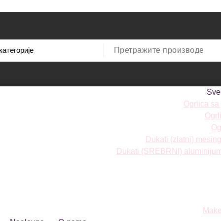
Sve
Ogrlica sa
Ogrl
Ogr
Dukati (zlatni) mesi
Dukati (SREBRNI) aluminiju
Make