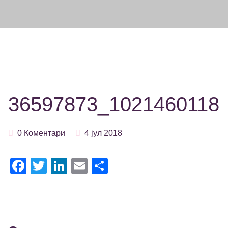
36597873_1021460118
0 Коментари
4 јул 2018
Facebook
Twitter
LinkedIn
Email
Share