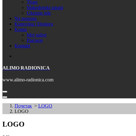
Tijare
Makedonski tapani
Ukrasne igle
Na popustu
Kupovina i Dostava
Korpa
Moj nalog
Plaćanje
Kontakt
ALIMO RADIONICA
www.alimo-radionica.com
Почетак
>
LOGO
LOGO
LOGO