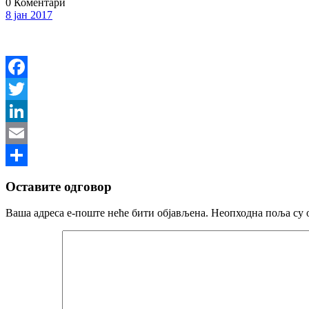
0 Коментари
8 јан 2017
Facebook
Twitter
LinkedIn
Email
Share
Оставите одговор
Ваша адреса е-поште неће бити објављена.
Неопходна поља су 