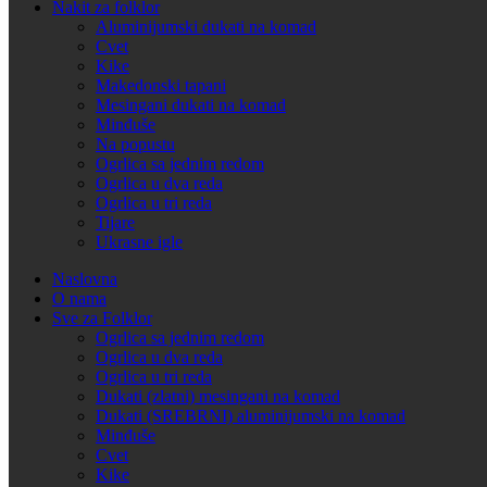
Nakit za folklor
Aluminijumski dukati na komad
Cvet
Kike
Makedonski tapani
Mesingani dukati na komad
Minđuše
Na popustu
Ogrlica sa jednim redom
Ogrlica u dva reda
Ogrlica u tri reda
Tijare
Ukrasne igle
Naslovna
O nama
Sve za Folklor
Ogrlica sa jednim redom
Ogrlica u dva reda
Ogrlica u tri reda
Dukati (zlatni) mesingani na komad
Dukati (SREBRNI) aluminijumski na komad
Minđuše
Cvet
Kike