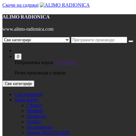
Скочи на садржај
ALIMO RADIONICA
www.alimo-radionica.com
0
Потрошачка корпа
ЗАТВОРИ
Нема производа у корпи.
Све категорије
Uncategorized
Nakit Alimo
Chokeri
Minđuše
Narukvice
Ogrlice
Set narukvice
Zimski AKCESOARI