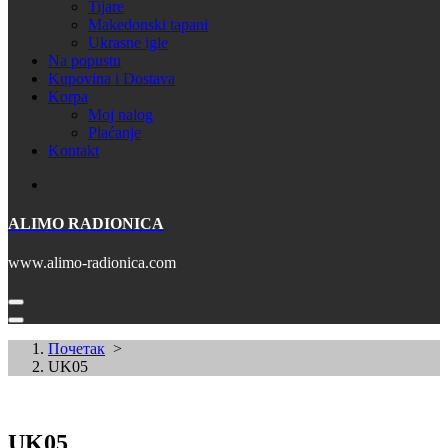
Tijare
Makedonski tapani
Ukrasne igle
Na popustu
Kupovina i Dostava
Korpa
Moj nalog
Plaćanje
Kontakt
ALIMO RADIONICA
www.alimo-radionica.com
Почетак
>
UK05
UK05