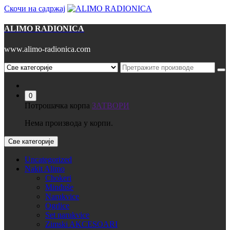
Скочи на садржај
ALIMO RADIONICA
www.alimo-radionica.com
0
Потрошачка корпа
ЗАТВОРИ
Нема производа у корпи.
Све категорије
Uncategorized
Nakit Alimo
Chokeri
Minđuše
Narukvice
Ogrlice
Set narukvice
Zimski AKCESOARI