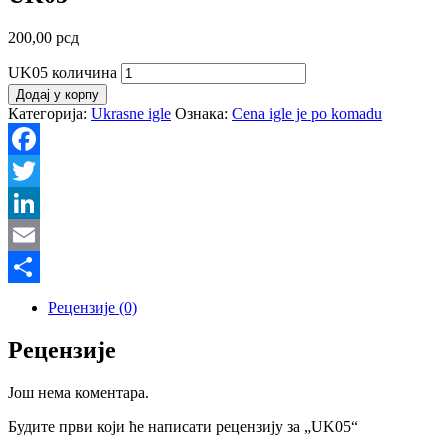
200,00
рсд
UK05 количина
Додај у корпу
Категорија:
Ukrasne igle
Ознака:
Cena igle je po komadu
Facebook
Twitter
LinkedIn
Email
Share
Рецензије (0)
Рецензије
Још нема коментара.
Будите први који ће написати рецензију за „UK05“