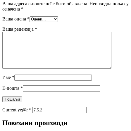
Ваша адреса е-поште неће бити објављена.
Неопходна поља су
означена
*
Ваша оцена
*
Ваша рецензија
*
Име
*
Е-пошта
*
Current ye@r
*
Повезани производи