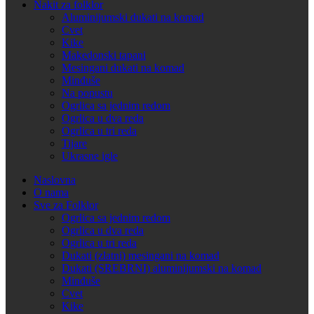
Nakit za folklor
Aluminijumski dukati na komad
Cvet
Kike
Makedonski tapani
Mesingani dukati na komad
Minđuše
Na popustu
Ogrlica sa jednim redom
Ogrlica u dva reda
Ogrlica u tri reda
Tijare
Ukrasne igle
Naslovna
O nama
Sve za Folklor
Ogrlica sa jednim redom
Ogrlica u dva reda
Ogrlica u tri reda
Dukati (zlatni) mesingani na komad
Dukati (SREBRNI) aluminijumski na komad
Minđuše
Cvet
Kike