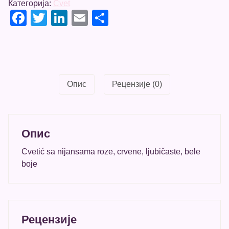
Категорија:
Cvet
rozim
Facebook
Twitter
LinkedIn
Email
Share
количина
Опис
Рецензије (0)
Опис
Cvetić sa nijansama roze, crvene, ljubičaste, bele
boje
Рецензије