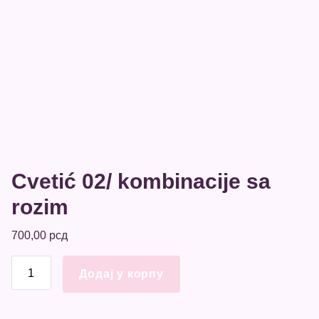
Cvetić 02/ kombinacije sa
rozim
700,00
рсд
Cvetić
Додај у корпу
02/
kombinacije
sa