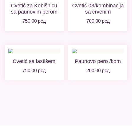
Cvetić za Kobišnicu
Cvetić 03/kombinacija
sa paunovim perom
sa crvenim
750,00
рсд
700,00
рсд
Cvetić sa lastišem
Paunovo pero /kom
750,00
рсд
200,00
рсд