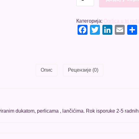
za
Pčinju
количина
Категорија:
Ogrlica u tri red
Facebook
Twitter
Linke
Em
Опис
Рецензије (0)
aviranim dukatom, perlicama , lančićima. Rok isporuke 2-5 radni