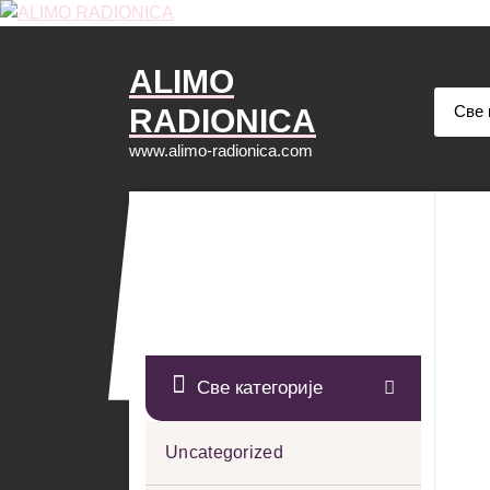
Скочи
на
садржај
ALIMO
RADIONICA
www.alimo-radionica.com
Све категорије
Uncategorized