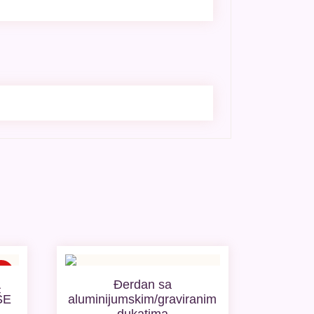
одаја
A
Đerdan sa
ŠE
aluminijumskim/graviranim
dukatima