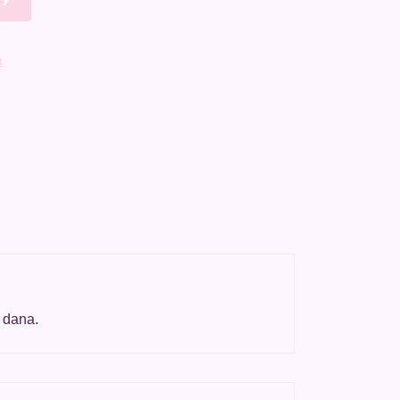
a
dIn
ail
Share
h dana.