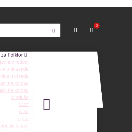
0
 za Folklor
 jednim redom
ica u dva reda
lica u tri reda
ngani na komad
mski na komad
Minđuše
Cvet
Kike
Tijare
donski tapani