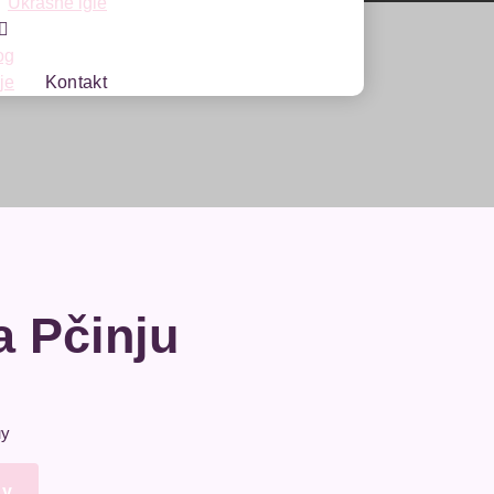
Ukrasne igle
og
je
Kontakt
a Pčinju
ну
пу