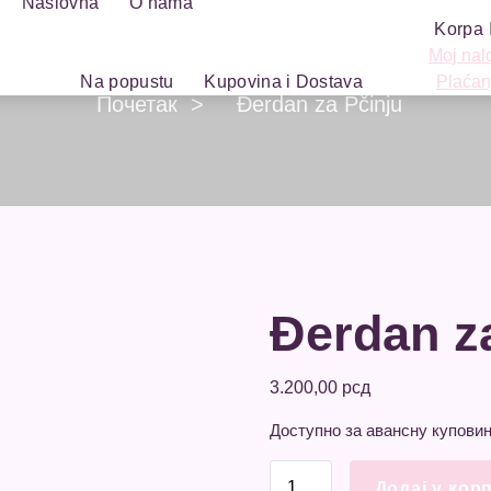
Naslovna
O nama
Korpa
Moj nal
Na popustu
Kupovina i Dostava
Plaćan
Почетак
>
Đerdan za Pčinju
Đerdan z
3.200,00
рсд
Доступно за авансну купови
Đerdan
Додај у кор