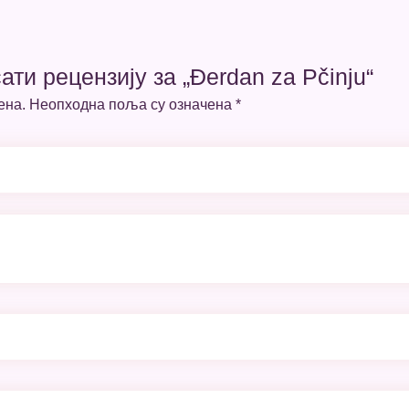
ати рецензију за „Đerdan za Pčinju“
ена.
Неопходна поља су означена
*