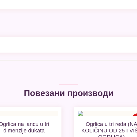
Повезани производи
Пр
Ogrlica na lancu u tri
Ogrlica u tri reda (N
dimenzije dukata
KOLIČINU OD 25 I VI
OGRLICA)