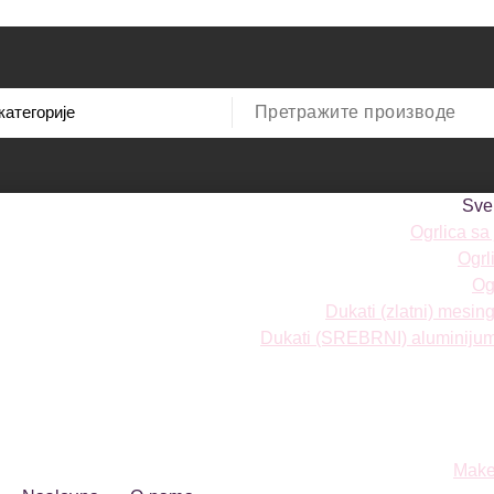
Sve
Ogrlica sa
Ogrl
Ogr
Dukati (zlatni) mesi
Dukati (SREBRNI) aluminiju
Make