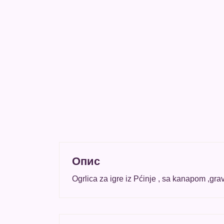
Опис
Ogrlica za igre iz Pćinje , sa kanapom ,gr