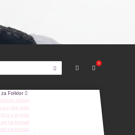
0
 za Folklor
 jednim redom
ica u dva reda
lica u tri reda
ngani na komad
mski na komad