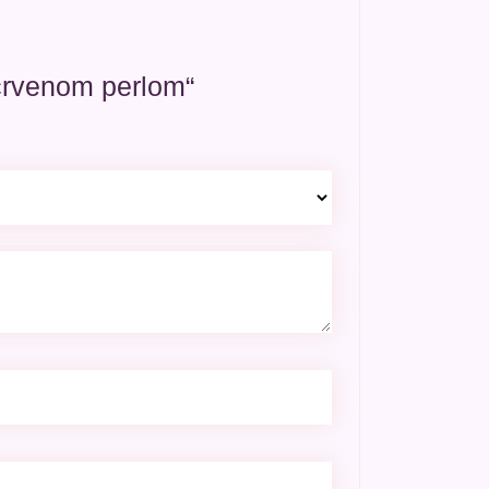
crvenom perlom“