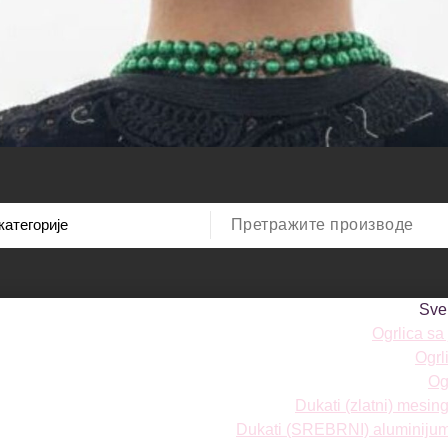
Sve
Ogrlica sa
Ogrl
Ogr
Dukati (zlatni) mesi
Dukati (SREBRNI) aluminiju