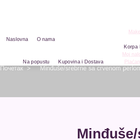
Make
Naslovna
O nama
Korpa
Moj nal
Na popustu
Kupovina i Dostava
Plaćan
Почетак
>
Minđuše/srebrne sa crvenom perlo
Minđuše/