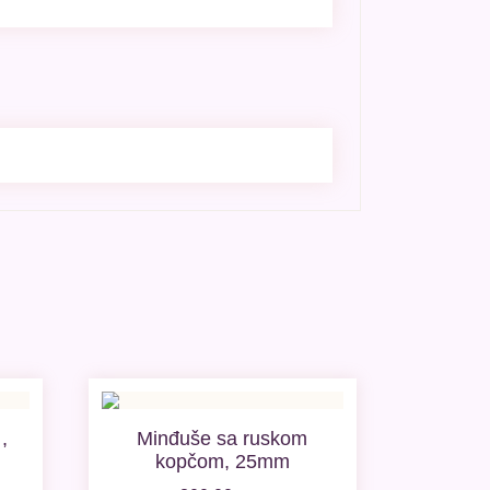
,
Minđuše sa ruskom
kopčom, 25mm