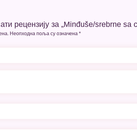
ати рецензију за „Minđuše/srebrne sa 
ена.
Неопходна поља су означена
*