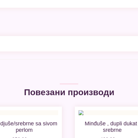
Повезани производи
djuše/srebrne sa sivom
Minđuše , dupli dukat 
perlom
srebrne