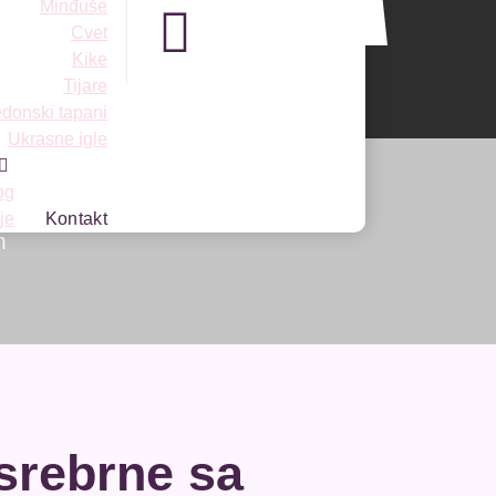
Minđuše
Cvet
Kike
Tijare
donski tapani
Ukrasne igle
og
je
Kontakt
m
srebrne sa