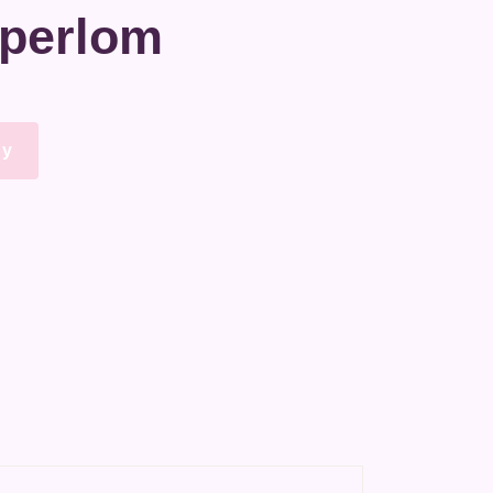
perlom
пу
dIn
ail
Share