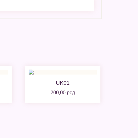
UK01
200,00
рсд