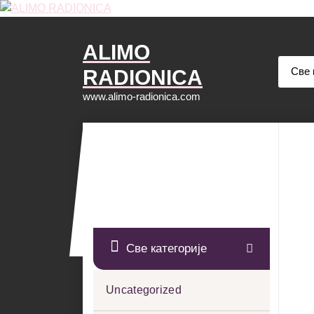
Скочи
на
садржај
ALIMO
RADIONICA
www.alimo-radionica.com
Све категорије
Uncategorized