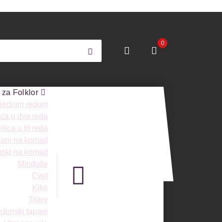
0
 za Folklor
 jednim redom
ica u dva reda
lica u tri reda
ngani na komad
mski na komad
Minđuše
Cvet
Kike
Tijare
donski tapani