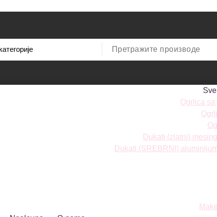
Sve
Ogrlica sa
Ogrl
Ogr
Dukati (zlatni) mesi
Dukati (SREBRNI) aluminiju
Make