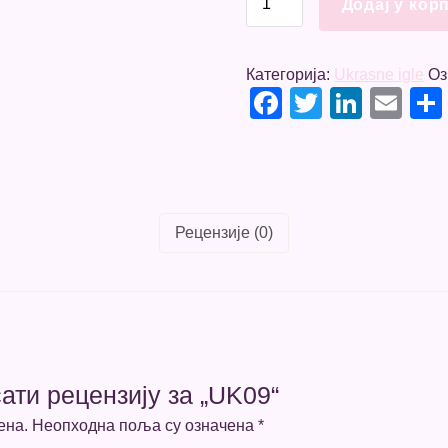
Додај у кор
количина
Категорија:
Ukrasne igle
Оз
Facebook
Twitter
Linke
Em
Рецензије (0)
ати рецензију за „UK09“
ена.
Неопходна поља су означена
*