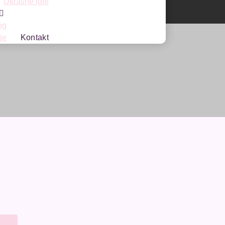
Ukrasne igle
og
je
Kontakt