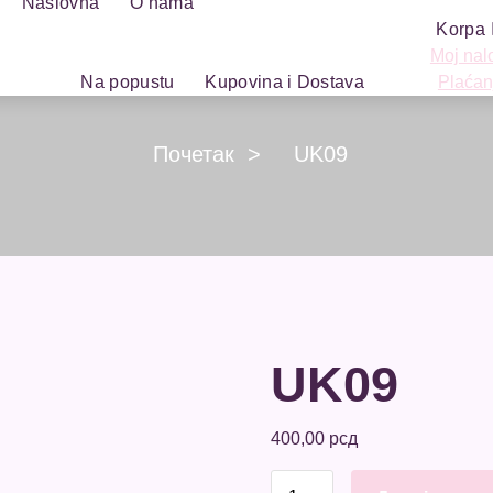
Naslovna
O nama
Korpa
Moj nal
Na popustu
Kupovina i Dostava
Plaćan
Почетак
>
UK09
UK09
400,00
рсд
UK09